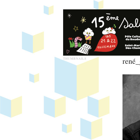
rené_
THUMBNAILS