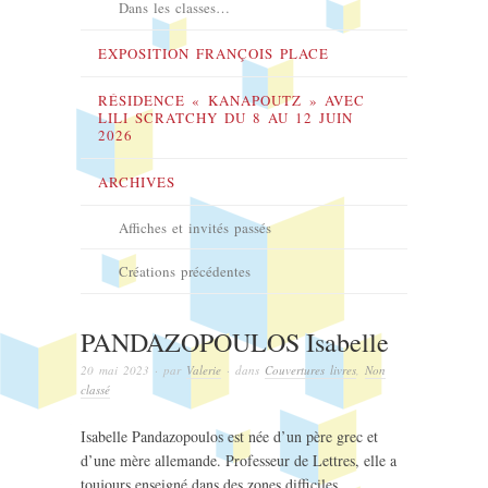
Dans les classes…
EXPOSITION FRANÇOIS PLACE
RÉSIDENCE « KANAPOUTZ » AVEC
LILI SCRATCHY DU 8 AU 12 JUIN
2026
ARCHIVES
Affiches et invités passés
Créations précédentes
PANDAZOPOULOS Isabelle
20 mai 2023
· par
Valerie
· dans
Couvertures livres
,
Non
classé
Isabelle Pandazopoulos est née d’un père grec et
d’une mère allemande. Professeur de Lettres, elle a
toujours enseigné dans des zones difficiles.