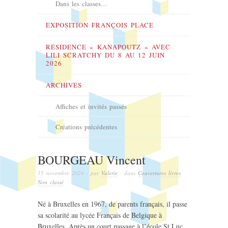
Dans les classes…
EXPOSITION FRANÇOIS PLACE
RÉSIDENCE « KANAPOUTZ » AVEC
LILI SCRATCHY DU 8 AU 12 JUIN
2026
ARCHIVES
Affiches et invités passés
Créations précédentes
BOURGEAU Vincent
15 novembre 2024
· par
Valerie
· dans
Couvertures livres
,
Non classé
Né à Bruxelles en 1967, de parents français, il passe
sa scolarité au lycée Français de Belgique à
Bruxelles. Après un court passage à l’école St Luc