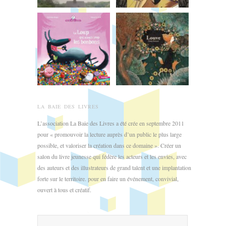
LA BAIE DES LIVRES
L’association La Baie des Livres a été crée en septembre 2011
pour « promouvoir la lecture auprès d’un public le plus large
possible, et valoriser la création dans ce domaine ». Créer un
salon du livre jeunesse qui fédère les acteurs et les envies, avec
des auteurs et des illustrateurs de grand talent et une implantation
forte sur le territoire. pour en faire un événement, convivial,
ouvert à tous et créatif.