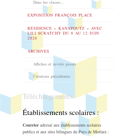
Dans les classes…
EXPOSITION FRANÇOIS PLACE
RÉSIDENCE « KANAPOUTZ » AVEC
LILI SCRATCHY DU 8 AU 12 JUIN
2026
ARCHIVES
Affiches et invités passés
Créations précédentes
Téléchargements
Établissements scolaires :
Courrier
adressé aux établissements scolaires
publics et aux sites bilingues du Pays de Morlaix :