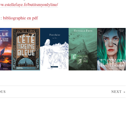
ww.estellefaye.fr/butitsmyonlyline/
 :
bibliographie en pdf
OUS
NEXT
»