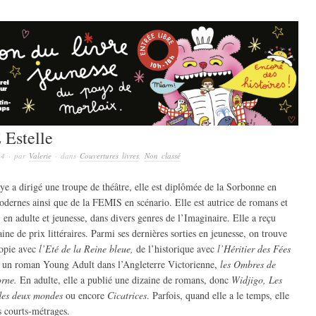
Estelle
24
· par
Valerie
· dans
Couvertures livres
,
Non classé
ye a dirigé une troupe de théâtre, elle est diplômée de la Sorbonne en
odernes ainsi que de la FEMIS en scénario. Elle est autrice de romans et
 en adulte et jeunesse, dans divers genres de l’Imaginaire. Elle a reçu
ine de prix littéraires. Parmi ses dernières sorties en jeunesse, on trouve
topie avec
l’Eté de la Reine bleue,
de l’historique avec
l’Héritier des Fées
 un roman Young Adult dans l’Angleterre Victorienne,
les Ombres de
rne.
En adulte, elle a publié une dizaine de romans, donc
Widjigo, Les
des deux mondes
ou encore
Cicatrices
. Parfois, quand elle a le temps, elle
s courts-métrages.