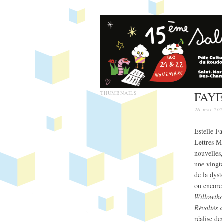
FAYE 
THUMBNAILS
26 mai 20
Estelle Fa
Lettres M
nouvelles,
une vingta
de la dys
ou encore
Willowtho
Révoltés 
réalise de