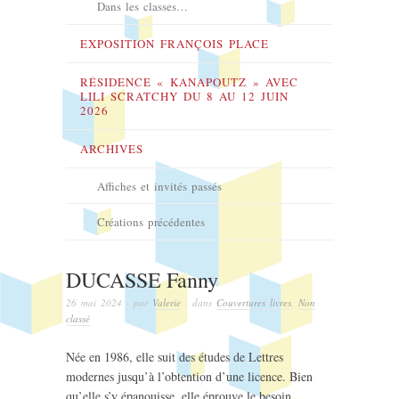
Dans les classes…
EXPOSITION FRANÇOIS PLACE
RÉSIDENCE « KANAPOUTZ » AVEC
LILI SCRATCHY DU 8 AU 12 JUIN
2026
ARCHIVES
Affiches et invités passés
Créations précédentes
DUCASSE Fanny
26 mai 2024
· par
Valerie
· dans
Couvertures livres
,
Non
classé
Née en 1986, elle suit des études de Lettres
modernes jusqu’à l’obtention d’une licence. Bien
qu’elle s’y épanouisse, elle éprouve le besoin