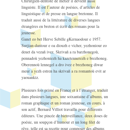
Chirurgien-dentiste de métier il devient aussi
linguiste. Il est l’auteur de poésies, d’articles de
linguistique et de presse en langue bretonne. Il
traduit aussi de la littérature de diverses langues
étrangères en breton et écrit des romans pour la
jeunesse.
Ganet eo bet Herve Sebille gKernaodour e 1957.
Surjian-dantour e oa diouzh e vicher, yezhoniour eo
deuet da vezañ ivez. Skrivañ a ra barzhonegoù,
pennadoù yezhoniezh ha kazetennerezh e brezhoneg.
Oberennoù lennegel a dro ivez e brezhoneg diwar
meur a yezh estren ha skrivañ a ra romantoù evit ar
yaouankiz.
Plusieurs fois primé en France et à l’étranger, traduit
dans plusieurs langues, une soixantaine d’albums, un
roman graphique et un roman jeunesse, en cours, à
son actif, Bernard Villiot travaille pour différents
éditeurs. Une pincée de bienveillance, deux doses de
poésie, un soupçon d’humour et un long filet de
rêve, telle est sa recette pour composer des albums