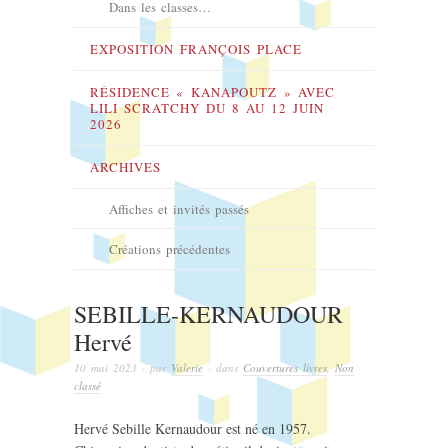
Dans les classes…
EXPOSITION FRANÇOIS PLACE
RÉSIDENCE « KANAPOUTZ » AVEC
LILI SCRATCHY DU 8 AU 12 JUIN
2026
ARCHIVES
Affiches et invités passés
Créations précédentes
SEBILLE-KERNAUDOUR
Hervé
10 mai 2023
· par
Valerie
· dans
Couvertures livres
,
Non
classé
Hervé Sebille Kernaudour est né en 1957.