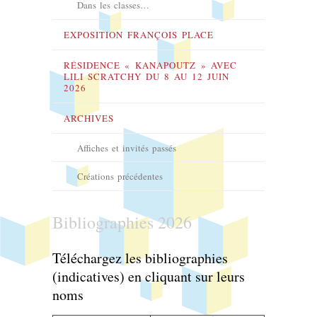
Dans les classes…
EXPOSITION FRANÇOIS PLACE
RÉSIDENCE « KANAPOUTZ » AVEC
LILI SCRATCHY DU 8 AU 12 JUIN
2026
ARCHIVES
Affiches et invités passés
Créations précédentes
Bibliographies 2026
Téléchargez les bibliographies
(indicatives) en cliquant sur leurs
noms