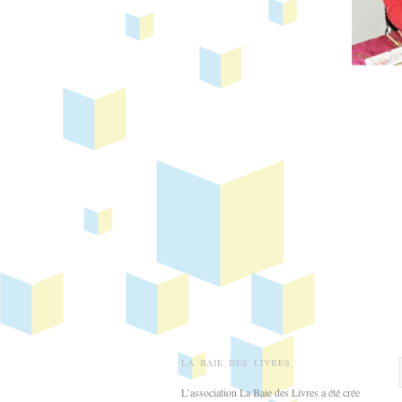
LA BAIE DES LIVRES
L’association La Baie des Livres a été crée