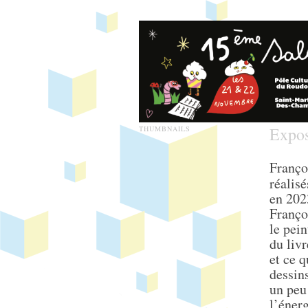
Expos
THUMBNAILS
Franço
réalisé
en 2023
Franço
le pein
du livr
et ce q
dessins
un peu 
l’énerg