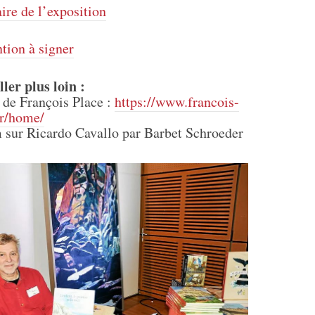
ire de l’exposition
tion à signer
ller plus loin :
e de François Place :
https://www.francois-
fr/home/
m sur Ricardo Cavallo par Barbet Schroeder