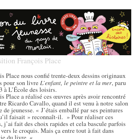
ition François Place
is Place nous confié trente-deux dessins originaux
s pour son livre
L’enfant, le peintre et la mer
, paru
 à L’École des loisirs.
is Place a réalisé ces œuvres après avoir rencontré
tre Ricardo Cavallo, quand il est venu à notre salon
e de jeunesse. « J’étais emballé par ses peintures
u’il faisait » reconnaît-il. » Pour réaliser ces
, j’ai fait des choix rapides et cela bascule parfois
vers le croquis. Mais ça entre tout à fait dans
ie du livre. «