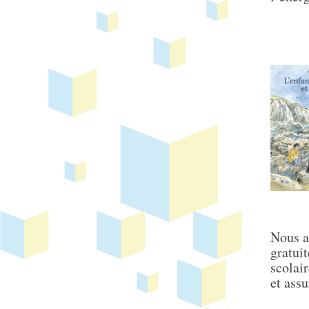
Nous a
gratui
scolai
et assu