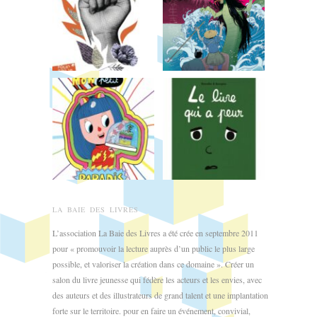
LA BAIE DES LIVRES
L’association La Baie des Livres a été crée en septembre 2011
pour « promouvoir la lecture auprès d’un public le plus large
possible, et valoriser la création dans ce domaine ». Créer un
salon du livre jeunesse qui fédère les acteurs et les envies, avec
des auteurs et des illustrateurs de grand talent et une implantation
forte sur le territoire. pour en faire un événement, convivial,