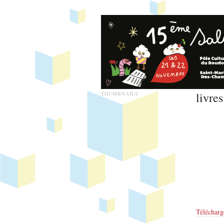
livre
THUMBNAILS
Télécharg