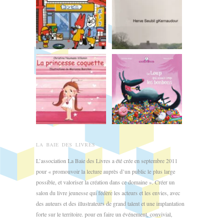
LA BAIE DES LIVRES
L’association La Baie des Livres a été crée en septembre 2011
pour « promouvoir la lecture auprès d’un public le plus large
possible, et valoriser la création dans ce domaine ». Créer un
salon du livre jeunesse qui fédère les acteurs et les envies, avec
des auteurs et des illustrateurs de grand talent et une implantation
forte sur le territoire. pour en faire un événement, convivial,