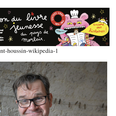
nt-houssin-wikipedia-1