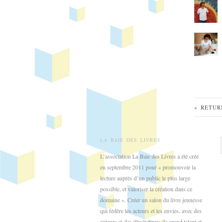
« RETUR
LA BAIE DES LIVRES
L’association La Baie des Livres a été crée
en septembre 2011 pour « promouvoir la
lecture auprès d’un public le plus large
possible, et valoriser la création dans ce
domaine ». Créer un salon du livre jeunesse
qui fédère les acteurs et les envies, avec des
auteurs et des illustrateurs de grand talent et