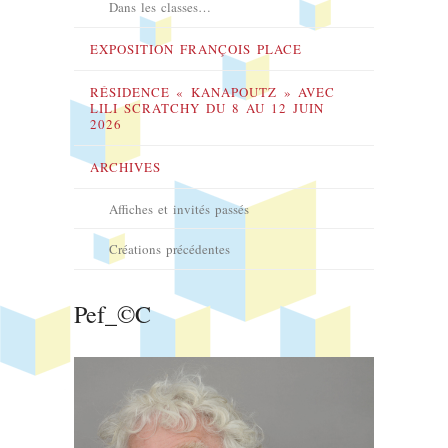
Dans les classes…
EXPOSITION FRANÇOIS PLACE
RÉSIDENCE « KANAPOUTZ » AVEC
LILI SCRATCHY DU 8 AU 12 JUIN
2026
ARCHIVES
Affiches et invités passés
Créations précédentes
Pef_©C